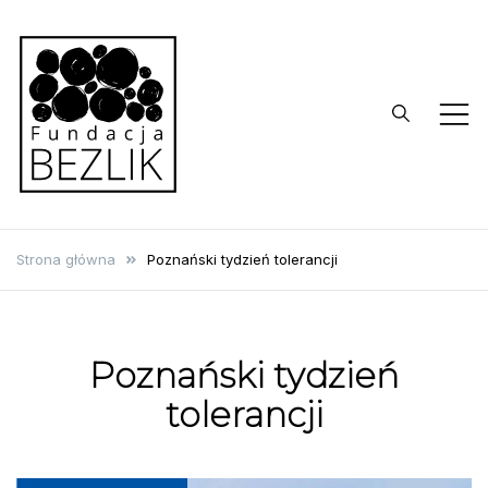
Skip
to
content
Fundacja
BEZLIK
Strona główna
Poznański tydzień tolerancji
Poznański tydzień
tolerancji