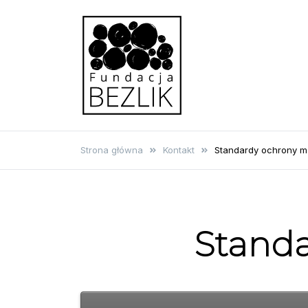
Skip
to
content
Fundacja BEZLIK
Strona główna
Kontakt
Standardy ochrony ma
Standa