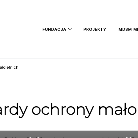
FUNDACJA
PROJEKTY
MDSM M
łoletnich
rdy ochrony mało