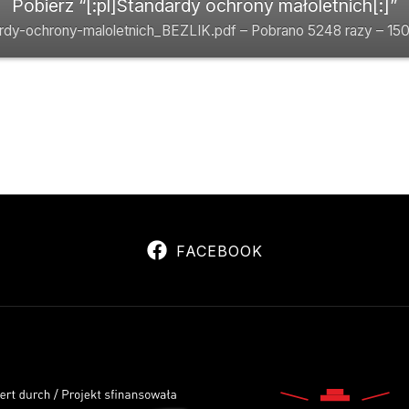
Pobierz “[:pl]Standardy ochrony małoletnich[:]”
rdy-ochrony-maloletnich_BEZLIK.pdf – Pobrano 5248 razy – 15
FACEBOOK