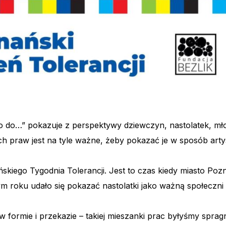
o…” pokazuje z perspektywy dziewczyn, nastolatek, młody
anych praw jest na tyle ważne, żeby pokazać je w sposób art
iego Tygodnia Tolerancji. Jest to czas kiedy miasto Poz
tym roku udało się pokazać nastolatki jako ważną społeczn
ormie i przekazie – takiej mieszanki prac byłyśmy spragni