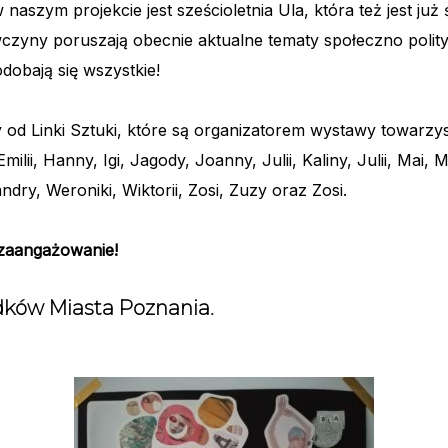
aszym projekcie jest sześcioletnia Ula, która też jest już
wczyny poruszają obecnie aktualne tematy społeczno poli
odobają się wszystkie!
 od Linki Sztuki, które są organizatorem wystawy towarzys
 Emilii, Hanny, Igi, Jagody, Joanny, Julii, Kaliny, Julii, Mai
Sandry, Weroniki, Wiktorii, Zosi, Zuzy oraz Zosi.
 zaangażowanie!
dków Miasta Poznania.