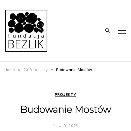
Skip
to
content
BEZLIK
Foundation
Home
2018
July
Budowanie Mostów
PROJEKTY
Budowanie Mostów
1 JULY 2018