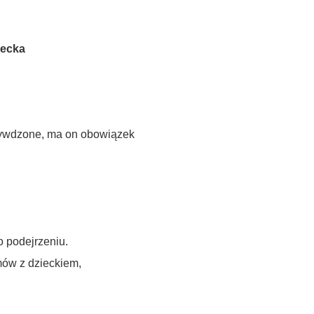
iecka
rzywdzone, ma on obowiązek
 podejrzeniu.
mów z dzieckiem,