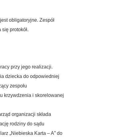
est obligatoryjne. Zespół
się protokół.
cy przy jego realizacji.
ia dziecka do odpowiedniej
czący zespołu
pu krzywdzenia i skorelowanej
ząd organizacji składa
ację rodziny do sądu
larz „Niebieska Karta – A” do