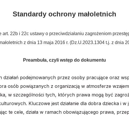
Standardy ochrony małoletnich
rt. 22b i 22c ustawy o przeciwdziałaniu zagrożeniom przestęp
małoletnich z dnia 13 maja 2016 r. (Dz.U.2023.1304 t.j. z dnia 2
Preambuła, czyli wstęp do dokumentu
h działań podejmowanych przez osoby pracujące oraz wsp
 dobra osób powiązanych z organizacją w atmosferze wzaje
ka, w szczególności tych, których prawa mogą być zagroż
kulturowych.
Kluczowe
jest działanie dla dobra dziecka i w
ując
te
cele,
działa
w
ramach
obowiązującego
prawa,
prze