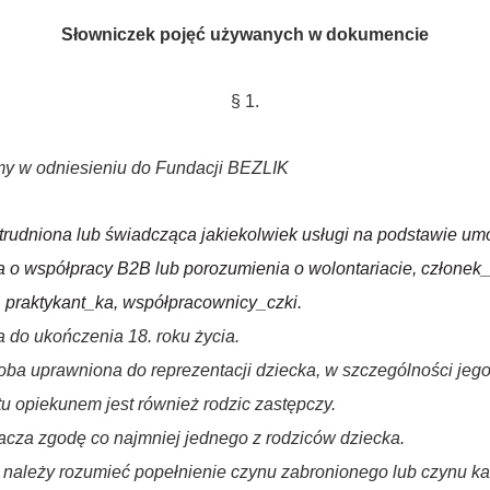
Słowniczek pojęć używanych w dokumencie
§ 1.
my w odniesieniu do Fundacji BEZLIK
trudniona lub świadcząca jakiekolwiek usługi na podstawie um
 o współpracy B2B lub porozumienia o wolontariacie, członek_
,
praktykant_ka,
współpracownicy_czki.
a do ukończenia 18.
roku
życia.
oba uprawniona do reprezentacji dziecka, w szczególności jego
 opiekunem jest również rodzic zastępczy.
nacza
zgodę co
najmniej jednego z rodziców dziecka.
 należy rozumieć popełnienie czynu zabronionego lub czynu k