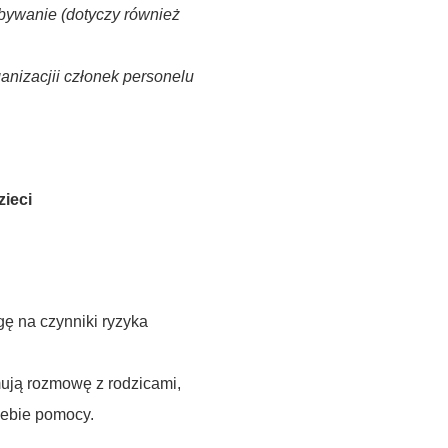
dbywanie (dotyczy również
nizacjii członek personelu
ieci
ę na czynniki ryzyka
mują rozmowę z rodzicami,
iebie pomocy.