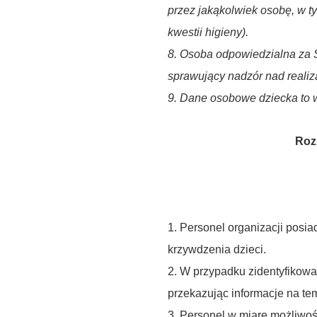
przez jakąkolwiek osobę, w t
kwestii higieny).
8. Osoba odpowiedzialna za S
sprawujący nadzór nad realiza
9. Dane osobowe dziecka to w
Roz
1. Personel organizacji pos
krzywdzenia dzieci.
2. W przypadku zidentyfikowa
przekazując informacje na tem
3. Personel w miarę możliwośc