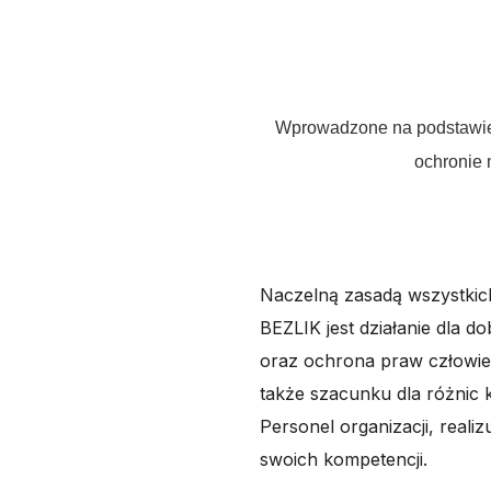
Wprowadzone na podstawie a
ochronie 
Naczelną zasadą wszystkic
BEZLIK
jest działanie dla
oraz
ochrona praw człowie
także
szacunku
dla
różnic
Personel
organizacji,
realiz
swoich
kompetencji.