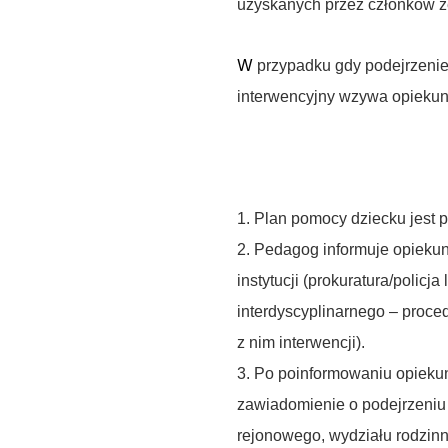
uzyskanych przez członków ze
W
przypadku gdy
podejrzenie
interwencyjny wzywa opiekunó
1. Plan pomocy dziecku jest 
2. Pedagog informuje opieku
instytucji (prokuratura/polic
interdyscyplinarnego – proce
z nim interwencji).
3. Po poinformowaniu opieku
zawiadomienie o podejrzeniu 
rejonowego, wydziału rodzinne