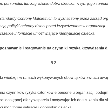
ym personelui, lub zagrożenie dobra dziecka, w tym jego zanie
tandardy Ochrony Małoletnich to wyznaczony przez zarząd orga
cją polityki ochrony dzieci przed krzywdzeniem w organizacji.
szelkie informacje umożliwiające identyfikację dziecka.
poznawanie i reagowanie na czynniki ryzyka krzywdzenia dz
§ 2.
iada wiedzę i w ramach wykonywanych obowiązków zwraca uwag
nia czynników ryzyka członkowie personelu organizacji podej
at dostępnej oferty wsparcia i motywując ich do szukania dla s
i monitoruje sytuację i dobrostan dziecka.