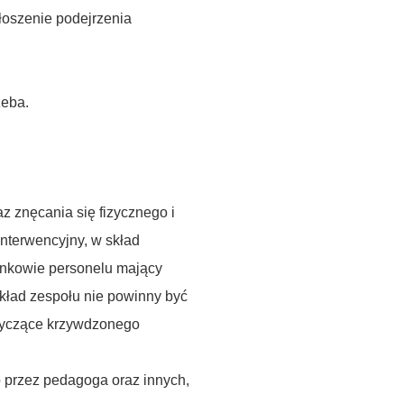
łoszenie podejrzenia
zeba.
 znęcania się fizycznego i
interwencyjny, w
skład
onkowie personelu mający
skład zespołu nie powinny być
otyczące krzywdzonego
 przez pedagoga oraz innych,