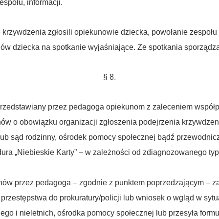
społu, informacji.
 krzywdzenia zgłosili opiekunowie dziecka, powołanie zespołu j
w dziecka na spotkanie wyjaśniające. Ze spotkania sporządza 
§ 8.
przedstawiany przez pedagoga opiekunom z zaleceniem współpra
nów o obowiązku organizacji zgłoszenia podejrzenia krzywdzen
ja lub sąd rodzinny, ośrodek pomocy społecznej bądź przewodni
dura „Niebieskie Karty” – w zależności od zdiagnozowanego ty
nów przez pedagoga – zgodnie z punktem poprzedzającym – zar
przestępstwa do prokuratury/policji lub wniosek o wgląd w sytu
go i nieletnich, ośrodka pomocy społecznej lub przesyła formu