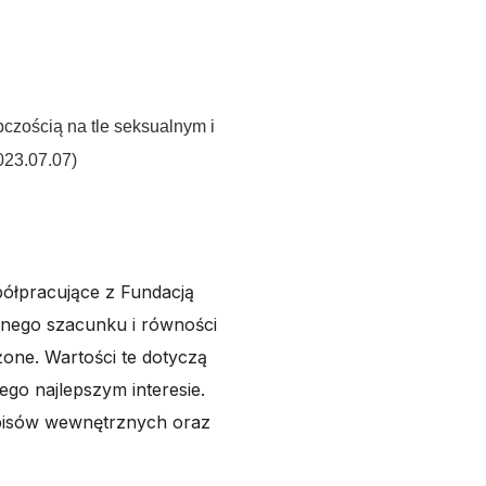
czością na tle seksualnym i
023.07.07)
ółpracujące z Fundacją
mnego szacunku i równości
one. Wartości te dotyczą
 jego najlepszym
interesie.
pisów
wewnętrznych
oraz