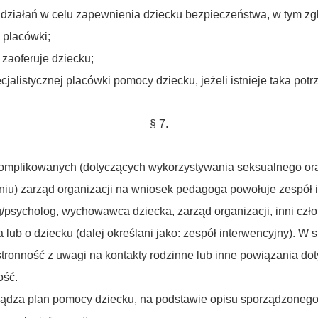
 działań w celu zapewnienia dziecku bezpieczeństwa, w tym zg
 placówki;
 zaoferuje dziecku;
cjalistycznej placówki pomocy dziecku, jeżeli istnieje taka potr
§ 7.
komplikowanych (dotyczących wykorzystywania seksualnego oraz
iu) zarząd organizacji na wniosek pedagoga powołuje zespół 
psycholog, wychowawca dziecka, zarząd organizacji, inni czł
lub o dziecku (dalej określani jako: zespół interwencyjny). W 
stronność z uwagi na kontakty rodzinne lub inne powiązania d
ość.
rządza plan pomocy dziecku, na podstawie opisu sporządzonego