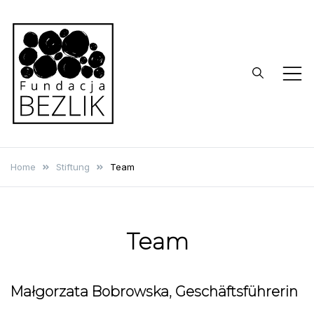
Skip
to
content
BEZLIK
Stiftung
Home
Stiftung
Team
Team
Małgorzata Bobrowska, Geschäftsführerin