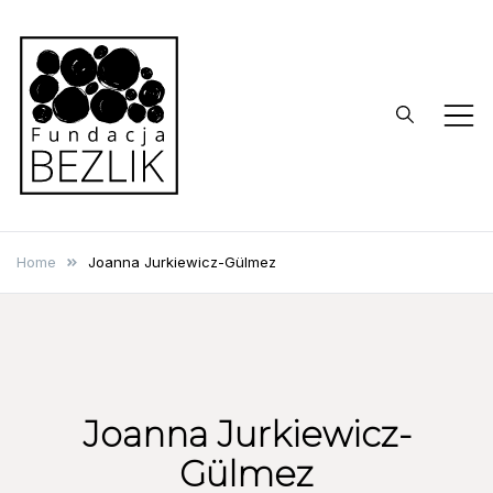
Skip
to
content
BEZLIK
Stiftung
Home
Joanna Jurkiewicz-Gülmez
Joanna Jurkiewicz-
Gülmez