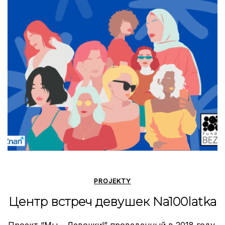
PROJEKTY
Центр встреч девушек Na100latka